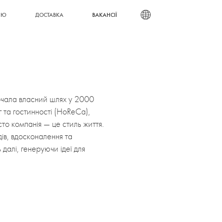
ВАКАНСІЇ
НЮ
ДОСТАВКА
чала власний шлях у 2000
 та гостинності (HoReCa),
то компанія — це стиль життя.
дів, вдосконалення та
далі, генеруючи ідеї для