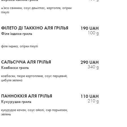
м'ясо свинини, соус деміглас, картопля, огірки
пікулі
ФІЛЕТО ДІ ТАККІНО АЛЯ ГРІЛЬЯ
190 UAH
100 g
Філе індика гриль
філе індика, огірки пікулі
САЛЬСІЧЧА АЛЯ ГРІЛЬЯ
290 UAH
340 g
Ковбаски гриль
ковбаски, пюре картопляне, соус перцевий,
цибуля зелена
ПАННОККІЯ АЛЯ ГРІЛЬЯ
110 UAH
210 g
Кукурудза гриль
кукурудза качан, соус айолі, сир пармезан,
зелень