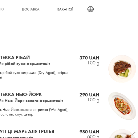
ВАКАНСІЇ
НЮ
ДОСТАВКА
СТЕККА РІБАЙ
370 UAH
100 g
йк рібай суха ферментація
к рібай суха витримка (Dry-Aged), огірки
лі
СТЕККА НЬЮ-ЙОРК
290 UAH
100 g
йк Нью-Йорк волога ферментація
йк Нью-Йорк волога витримка (Wet-Aged),
 салатів, соус цезар
УТІ ДІ МАРЕ АЛЯ ГРІЛЬЯ
980 UAH
600 g
е з морепродуктів