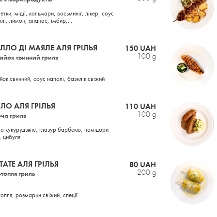
етки, мідії, кальмари, восьминіг, лікер, соус
лі, лимон, ананас, імбир,...
ЛЛО ДІ МАЯЛЕ АЛЯ ГРІЛЬЯ
150 UAH
100 g
йок свинний гриль
ок свинний, соус наполі, базилік свіжий
ЛО АЛЯ ГРІЛЬЯ
110 UAH
100 g
ча гриль
а кукурудзяне, глазур барбекю, помідори
, цибуля
ТАТЕ АЛЯ ГРІЛЬЯ
80 UAH
200 g
топля гриль
опля, розмарин свіжий, спеції