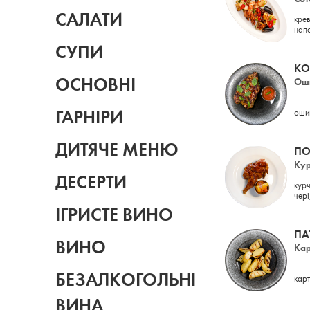
САЛАТИ
крев
напо
СУПИ
КО
ОСНОВНІ
Оши
ГАРНІРИ
оший
ДИТЯЧЕ МЕНЮ
ПО
Кур
ДЕСЕРТИ
курч
чері
ІГРИСТЕ ВИНО
ПА
ВИНО
Кар
БЕЗАЛКОГОЛЬНІ
карт
ВИНА