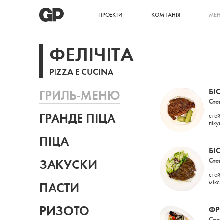
ПРОЕКТИ
КОМПАНІЯ
МЕ
ФЕЛІЧІТА
PIZZA E CUCINA
БІ
ГРИЛЬ-МЕНЮ
Сте
ГРАНДЕ ПІЦА
стей
піку
ПІЦА
БІ
Сте
ЗАКУСКИ
сте
мікс
ПАСТИ
РИЗОТО
ФР
Сот