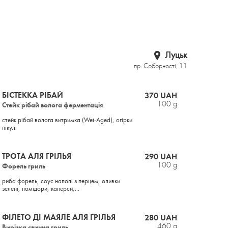
Луцьк
пр. Соборності, 11
БІСТЕККА РІБАЙ
370 UAH
100 g
Стейк рібай волога ферментація
стейк рібай волога витримка (Wet-Aged), огірки
пікулі
ТРОТА АЛЯ ГРІЛЬЯ
290 UAH
100 g
Форель гриль
риба форель, соус наполі з перцем, оливки
зелені, помідори, каперси,...
ФІЛЕТО ДІ МАЯЛЕ АЛЯ ГРІЛЬЯ
280 UAH
460 g
Вирізка свинна гриль